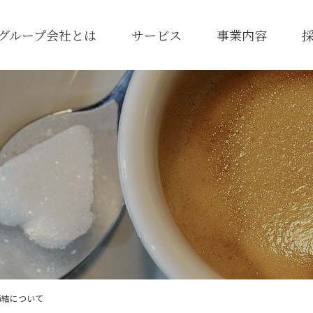
Lのグループ会社とは
サービス
事業内容
社長メッセージ
相続サロン
不動産管理事業
会社概要
不動産管理サービス
電子公告
締結について