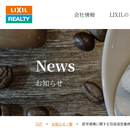
会社情報
LIXI
会社情報
サービス
事業内容
News
VIEW MORE
VIEW MORE
VIEW MORE
お知らせ
TOP
お知らせ一覧
産学連携に関する包括協定書