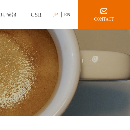
採用情報
CSR
JP
EN
CONTACT
経営理念
社宅代行サービス
FC支援事業
沿革
不動産仲介事業